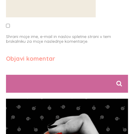
Shrani moje ime, e-mail in naslov spletne strani v tem
brskalniku za moje naslednje komentarje.