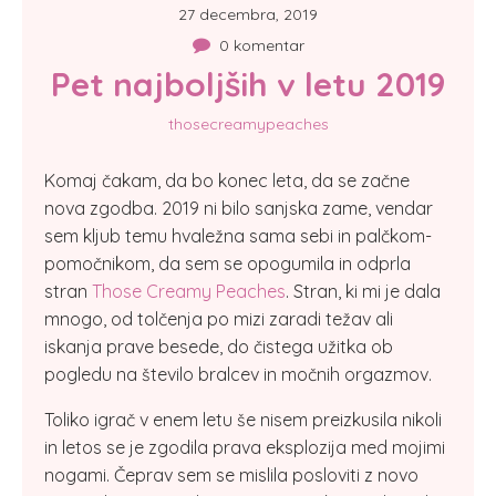
27 decembra, 2019
0 komentar
Pet najboljših v letu 2019
thosecreamypeaches
Komaj čakam, da bo konec leta, da se začne
nova zgodba. 2019 ni bilo sanjska zame, vendar
sem kljub temu hvaležna sama sebi in palčkom-
pomočnikom, da sem se opogumila in odprla
stran
Those Creamy Peaches
. Stran, ki mi je dala
mnogo, od tolčenja po mizi zaradi težav ali
iskanja prave besede, do čistega užitka ob
pogledu na število bralcev in močnih orgazmov.
Toliko igrač v enem letu še nisem preizkusila nikoli
in letos se je zgodila prava eksplozija med mojimi
nogami. Čeprav sem se mislila posloviti z novo