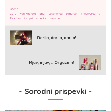
Ocene
2019
Fun Factory
izbor
Lovehoney
Satisfyer
Those Creamy
Peaches
top pet
vibrator
we vibe
Darila, darila, darila!
Mjav, mjav, … Orgazem!
-
Sorodni prispevki
-