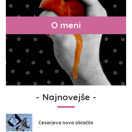
O meni
-
Najnovejše
-
Cesarjeva nova oblačila