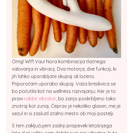
Omg! Wtf! Vau! Nora kombinacija tlačnega
valovanja in vibracij. Dva motorja, dve funkciji, ki
jih lahko uporabljate skupaj ali ločeno.
Priporočam uporabo skupaj. Vaša breskvica se
bo počutila kot na wellness razvajanju. Ker je to
pravi
rabbit vibrator
, bo zanjo poskrbljeno tako
znotraj kot zunaj. Čeprav je nekoliko glasen, me je
sezul in si zaslužil stalno mesto ob moji postelji.
S tem zaključujem zadnji prispevek letošnjega
leta. Kot vidite, sem dobila svoj naj vibrator, ki že