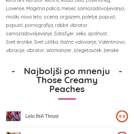
Lovense
Magična palica
mesec samozadovoljevanja
moški
novo leto
ocena
orgazem
poletje
popust
popusti
pornografija
rabbit vibrator
samozadovoljevanje
Satisfyer
seks
spolnost
Svet erotike
Svet užitka
tlačno valovanje
Valentinovo
vibracije
vibrator
Womanizer
ščegetavček
ženske
-
Najboljši po mnenju
-
Those Creamy
Peaches
Lelo INA Thrust
9.9