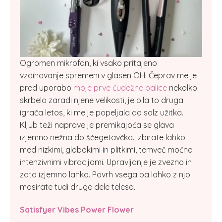
Ogromen mikrofon, ki vsako pritajeno
vzdihovanje spremeni v glasen OH. Čeprav me je
pred uporabo
moje prve čudežne palice
nekolko
skrbelo zaradi njene velikosti, je bila to druga
igrača letos, ki me je popeljala do solz užitka.
Kljub teži naprave je premikajoča se glava
izjemno nežna do ščegetavčka. Izbirate lahko
med nizkimi, globokimi in plitkimi, temveč močno
intenzivnimi vibracijami. Upravljanje je zvezno in
zato izjemno lahko. Povrh vsega pa lahko z njo
masirate tudi druge dele telesa.
Satisfyer Vibes Power Flower