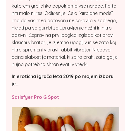
katerem gre lahko popolnoma vse narobe. Pa to
niti malo ni res. Odličen je. Celo “airplane mode”
ima da vas med potovanji ne spravlja v zadrego,
hkrati pa so gumbi za upravljanje nežni in hitro
odzivni. Čeprav na prvi pogled izgleda kot pravi
klasični vibrator, je izjemno upogljiv in se zato kaj
hitro spremeni v pravi rabbit vibrator. Njegova
edina slabost je material, ki zbira prah, zato ga je
nujno potrebno shranjevati v vrečki.
In erotična igrača leta 2019 po mojem izboru
je…
Satisfyer Pro G Spot