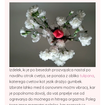
Izdelek, ki je po besedah proizvajalca nastal po
navdihu otrok cvetja, se ponaša z obliko
tulipana
,
katerega cvetovi kot jezik dražijo gumbek.
Izbirate lahko med 6 osnovnimi močmi vibracij, kar
je popolnoma dovolj, da vaš pripelje vse od
ogrevanja do močnega in hitrega orgazma. Poleg
tega imna magnetni polnilec, kar preprečuje