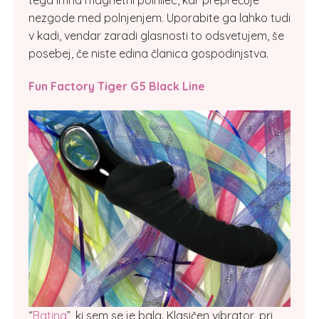
nezgode med polnjenjem. Uporabite ga lahko tudi
v kadi, vendar zaradi glasnosti to odsvetujem, še
posebej, če niste edina članica gospodinjstva.
Fun Factory Tiger G5 Black Line
“
Batina
”, ki sem se je bala. Klasičen vibrator, pri