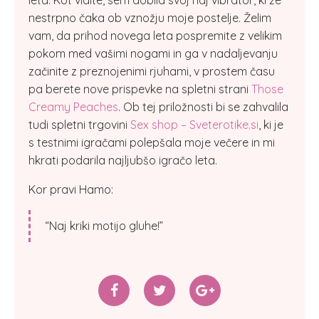
nestrpno čaka ob vznožju moje postelje. Želim
vam, da prihod novega leta pospremite z velikim
pokom med vašimi nogami in ga v nadaljevanju
začinite z preznojenimi rjuhami, v prostem času
pa berete nove prispevke na spletni strani
Those
Creamy Peaches
. Ob tej priložnosti bi se zahvalila
tudi spletni trgovini
Sex shop – Sveterotike.si
, ki je
s testnimi igračami polepšala moje večere in mi
hkrati podarila najljubšo igračo leta.
Kor pravi Hamo:
“Naj kriki motijo gluhe!”