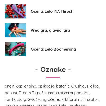
Ocena: Lelo INA Thrust
Predigra, glavna igra
Ocena: Lelo Boomerang
-
Oznake
-
analni čep
analno
aplikacija
baterije
Crushious
dildo
dopust
Dream Toys
Enigma
erotični pripomočki
Fun Factory
G-točka
igrače
jezik
klitoralni stimulator
klitoralni vibrator
klitoris
koda
Lelo
Lovehoney