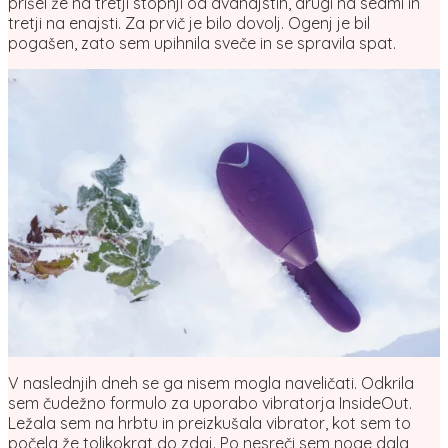
prišel že na tretji stopnji od dvanajstih, drugi na sedmi in
tretji na enajsti. Za prvič je bilo dovolj. Ogenj je bil
pogašen, zato sem upihnila sveče in se spravila spat.
V naslednjih dneh se ga nisem mogla naveličati. Odkrila
sem čudežno formulo za uporabo vibratorja InsideOut.
Ležala sem na hrbtu in preizkušala vibrator, kot sem to
počela že tolikokrat do zdaj. Po nesreči sem noge dala