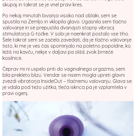
skupaj in takrat se je vnel pravi kres.
Po nekaj minutah bivanja visoko nad oblaki, sem se
spustila na Zemljo in vklopila glavo. Ugasnila sem tlačno
valovanje in se prepustila dvanajsti stopnji vibracij
stimulatorja G-točke. V sobi je naenkrat postalo vse tiho.
Šele takrat sem se začela zavedati, da je tlačno valovanje
tisto, ki me je ves čas spominjalo na poletno popoldne, ko
ležiš na kavču, nekje v daljavi pa slišiš zvok brneče
kosilnice.
Čeprav mi ni uspelo priti do vaginalnega orgazma, sem
bila prekleto blizu. Vendar se nisem mogla upreti glavni
zvezdi vibratorja InsideOut – tlačnemu valovanju. Glava se
je vdala pod težo užitka, tleča iskrica pa je vzplamtela v
pravi ogenj.