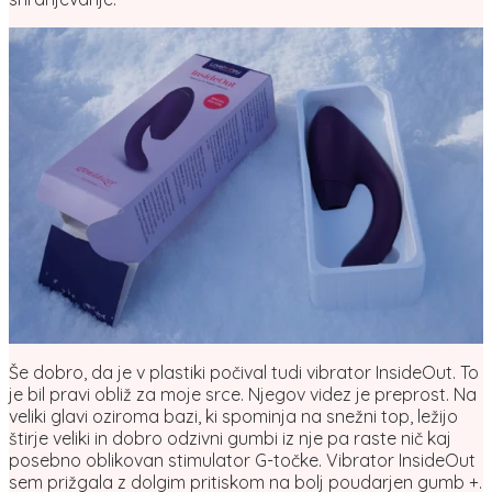
Še dobro, da je v plastiki počival tudi vibrator InsideOut. To
je bil pravi obliž za moje srce. Njegov videz je preprost. Na
veliki glavi oziroma bazi, ki spominja na snežni top, ležijo
štirje veliki in dobro odzivni gumbi iz nje pa raste nič kaj
posebno oblikovan stimulator G-točke. Vibrator InsideOut
sem prižgala z dolgim pritiskom na bolj poudarjen gumb +.