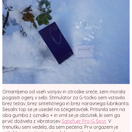
Omamljena od vseh vonjav in otroške sreče, sem morala
pogasiti ogenj v sebi. Stimulator za G-točko sem vstavila
brez težav, brez sintetičnega in brez naravnega lubrikanta.
Sesalni top se je usedel na ščegetavček. Pritisnila sem na
oba gumba z oznako + in vrnil se je občutek, ki sem ga
prvič doživela z vibratorjev
Satisfyer Pro-G Spot
. V
trenutku sem vedela, da sem pečena. Prvi orgazem je