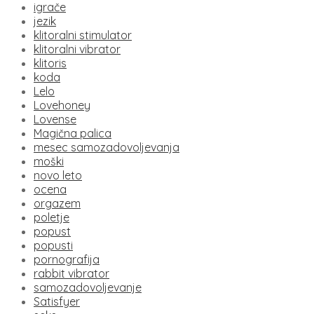
igrače
jezik
klitoralni stimulator
klitoralni vibrator
klitoris
koda
Lelo
Lovehoney
Lovense
Magična palica
mesec samozadovoljevanja
moški
novo leto
ocena
orgazem
poletje
popust
popusti
pornografija
rabbit vibrator
samozadovoljevanje
Satisfyer