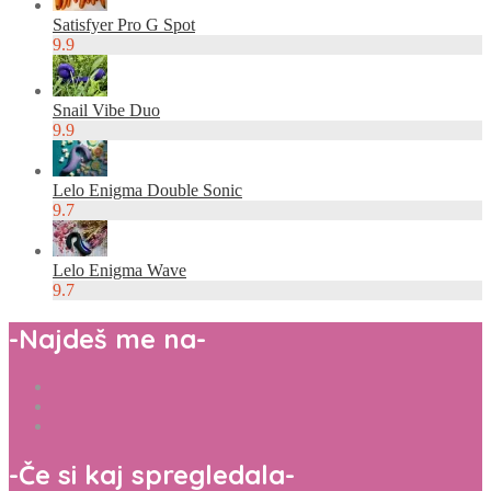
Satisfyer Pro G Spot
9.9
Snail Vibe Duo
9.9
Lelo Enigma Double Sonic
9.7
Lelo Enigma Wave
9.7
-
Najdeš me na
-
-
Če si kaj spregledala
-