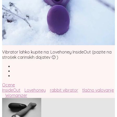
Vibrator lahko kupite na: Lovehoney InsideOut (pazite na
strošek carinskih dajatev 🙂 )
Ocene
InsideOut
Lovehoney
rabbit vibrator
tlačno valovanje
Womanizer