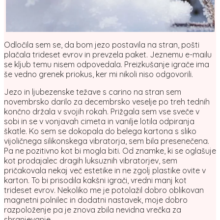
Odločila sem se, da bom jezo postavila na stran, pošti
plačala trideset evrov in prevzela paket. Jeznemu e-mailu
se kljub temu nisem odpovedala. Preizkušanje igrače ima
še vedno grenek priokus, ker mi nikoli niso odgovorili.
Jezo in ljubezenske težave s carino na stran sem
novembrsko darilo za decembrsko veselje po treh tednih
končno držala v svojih rokah. Prižgala sem vse sveče v
sobi in se v vonjavah cimeta in vanilje lotila odpiranja
škatle. Ko sem se dokopala do belega kartona s sliko
vijoličnega silikonskega vibratorja, sem bila presenečena.
Pa ne pozitivno kot bi mogla biti. Od znamke, ki se oglašuje
kot prodajalec dragih luksuznih vibratorjev, sem
pričakovala nekaj več estetike in ne zgolj plastike ovite v
karton. To bi prisodila kakšni igrači, vredni manj kot
trideset evrov. Nekoliko me je potolažil dobro oblikovan
magnetni polnilec in dodatni nastavek, moje dobro
razpoloženje pa je znova zbila nevidna vrečka za
shranjevanje.