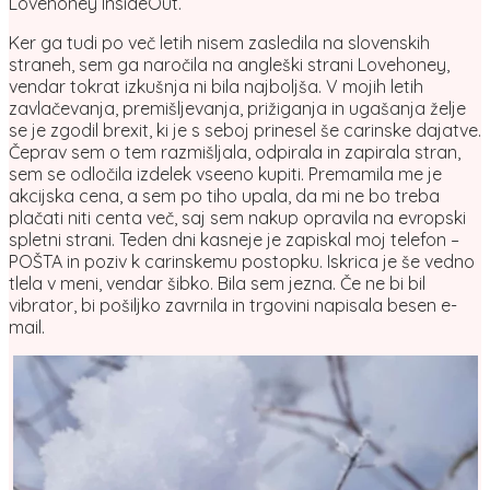
Lovehoney InsideOut.
Ker ga tudi po več letih nisem zasledila na slovenskih
straneh, sem ga naročila na angleški strani Lovehoney,
vendar tokrat izkušnja ni bila najboljša. V mojih letih
zavlačevanja, premišljevanja, prižiganja in ugašanja želje
se je zgodil brexit, ki je s seboj prinesel še carinske dajatve.
Čeprav sem o tem razmišljala, odpirala in zapirala stran,
sem se odločila izdelek vseeno kupiti. Premamila me je
akcijska cena, a sem po tiho upala, da mi ne bo treba
plačati niti centa več, saj sem nakup opravila na evropski
spletni strani. Teden dni kasneje je zapiskal moj telefon –
POŠTA in poziv k carinskemu postopku. Iskrica je še vedno
tlela v meni, vendar šibko. Bila sem jezna. Če ne bi bil
vibrator, bi pošiljko zavrnila in trgovini napisala besen e-
mail.