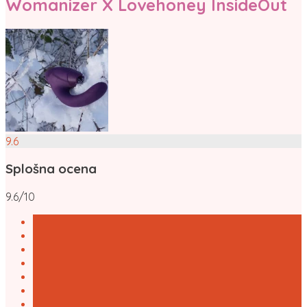
Womanizer X Lovehoney InsideOut
9.6
Splošna ocena
9.6/10