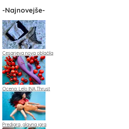
-
Najnovejše
-
Cesarjeva nova oblačila
Ocena: Lelo INA Thrust
Predigra, glavna igra