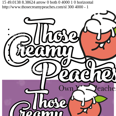
15
49.0138
8.38624
arrow
0
both
0
4000
1
0
horizontal
http://www.thosecreamypeaches.com/sl
300
4000
-
1
Domov
Ocene
Članki
Novice
Kontakt
EN
SL
facebook
twitter
instagram