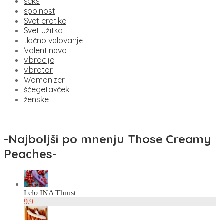
seks
spolnost
Svet erotike
Svet užitka
tlačno valovanje
Valentinovo
vibracije
vibrator
Womanizer
ščegetavček
ženske
-
Najboljši po mnenju Those Creamy
Peaches
-
Lelo INA Thrust
9.9