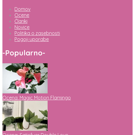
Domov
Ocene
Članki
Novice
Politika o zasebnosti
Pogoji uporabe
-
Popularno
-
Ocena: Magic Motion Flamingo
Ocena: Satisfyer Double Love